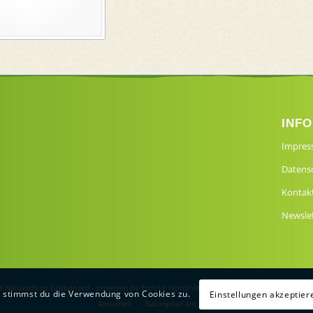
INF
Impre
Datens
Kontakt
Newsle
 Naturschutz Gröbenzell
-
powered by Enfold WordPress Theme
, stimmst du die Verwendung von Cookies zu.
Einstellungen akzeptier
Aktuelles
Baumpfad am Friedhof Gröbenzell
Themen