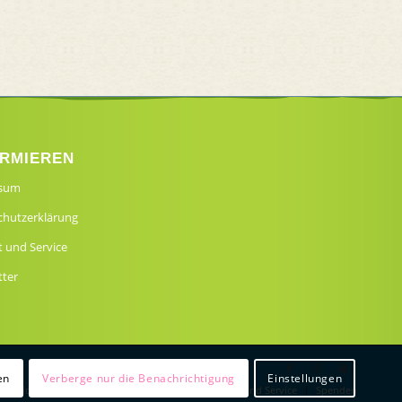
ORMIEREN
ssum
chutzerklärung
 und Service
tter
en
Verberge nur die Benachrichtigung
Einstellungen
bereiche & Aktionen
Kooperationen
Kontakt und Service
Spenden